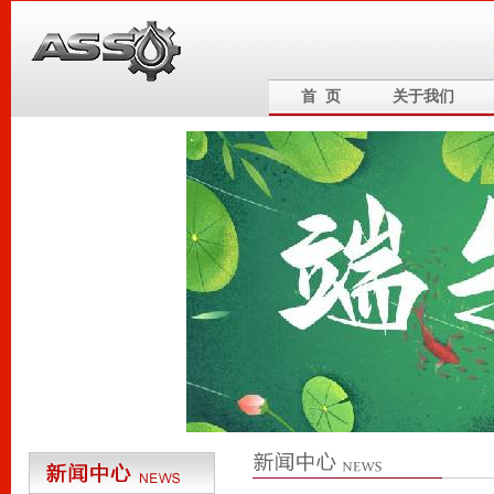
首 页
关于我们
6
5
4
3