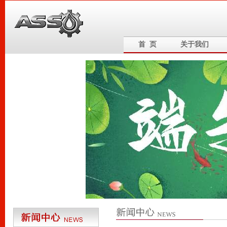
首 页
关于我们
6
5
4
3