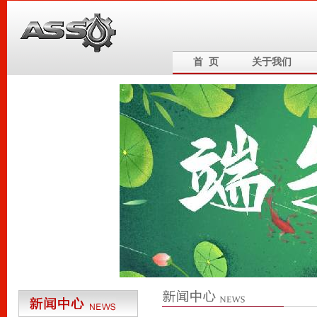
首 页
关于我们
6
5
4
3