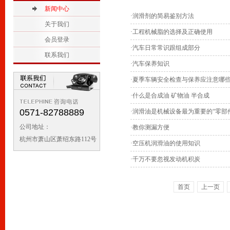
2
新闻中心
1
·
润滑剂的简易鉴别方法
关于我们
·
工程机械脂的选择及正确使用
会员登录
·
汽车日常常识跟组成部分
联系我们
·
汽车保养知识
·
夏季车辆安全检查与保养应注意哪
·
什么是合成油 矿物油 半合成
0571-82788889
·
润滑油是机械设备最为重要的“零部
公司地址：
·
教你测漏方便
杭州市萧山区萧绍东路112号
·
空压机润滑油的使用知识
·
千万不要忽视发动机积炭
首页
上一页