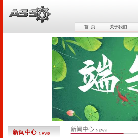
首 页
关于我们
6
5
4
3