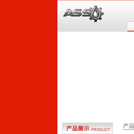
6
5
4
3