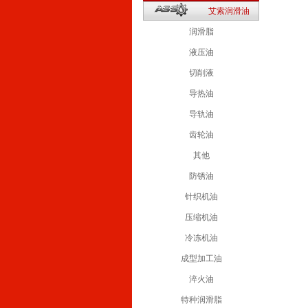
2
艾索润滑油
1
润滑脂
液压油
切削液
导热油
导轨油
齿轮油
其他
防锈油
针织机油
压缩机油
冷冻机油
成型加工油
淬火油
特种润滑脂