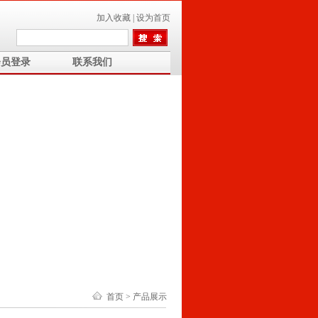
加入收藏
|
设为首页
会员登录
联系我们
首页
> 产品展示