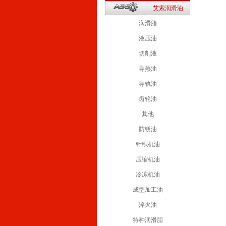
2
艾索润滑油
1
润滑脂
液压油
切削液
导热油
导轨油
齿轮油
其他
防锈油
针织机油
压缩机油
冷冻机油
成型加工油
淬火油
特种润滑脂