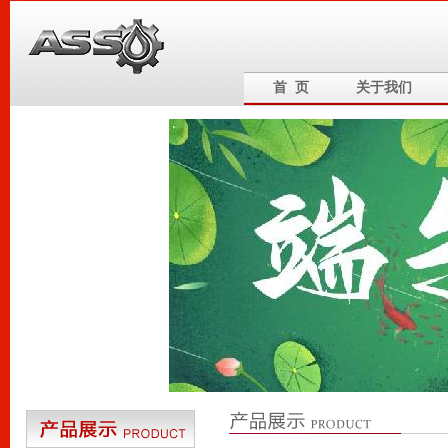
首 页
关于我们
6
5
4
3