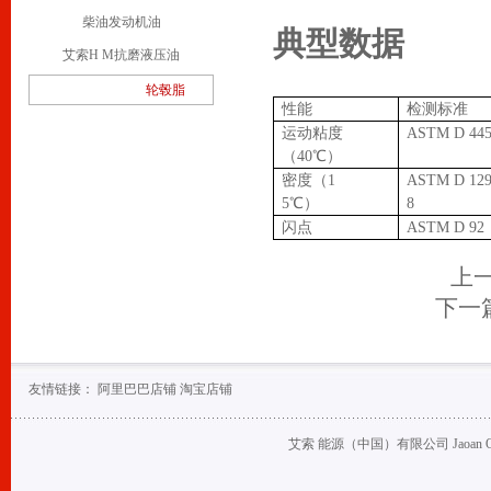
柴油发动机油
典型数据
艾索H M抗磨液压油
轮毂脂
性能
检测标准
运动粘度
ASTM D 44
（
40℃
）
密度（
1
ASTM D 12
5℃
）
8
闪点
ASTM D 92
上
下一
友情链接：
阿里巴巴店铺
淘宝店铺
艾索 能源（中国）有限公司 Jaoan Oil (