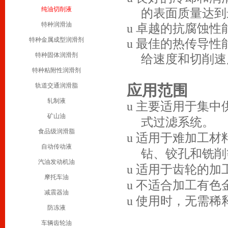
纯油切削液
的表面质量达到
特种润滑油
u
卓越的抗腐蚀性
特种金属成型润滑剂
u
最佳的热传导性
特种固体润滑剂
给速度和切削速
特种粘附性润滑剂
轨道交通润滑脂
应用范围
轧制液
u
主要适用于集中
矿山油
式过滤系统。
食品级润滑脂
u
适用于难加工材
自动传动液
钻、铰孔和铣削
汽油发动机油
u
适用于齿轮的加
摩托车油
u
不适合加工有色
减震器油
u
使用时，无需稀
防冻液
车辆齿轮油