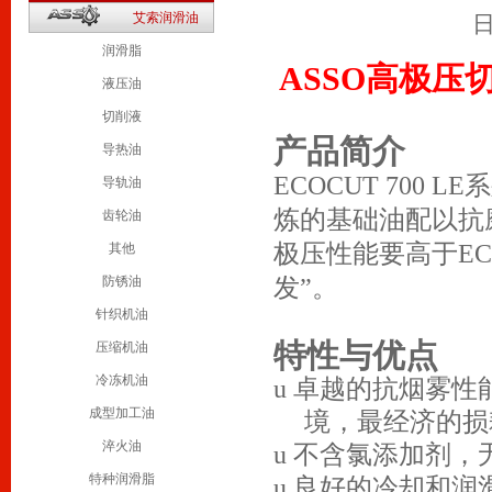
2
艾索润滑油
日
1
润滑脂
ASSO
高极压
液压油
切削液
产品简介
导热油
ECOCUT 700
导轨油
炼的基础油配以抗
齿轮油
极压性能要高于ECO
其他
发”。
防锈油
针织机油
特性与优点
压缩机油
冷冻机油
u
卓越的抗烟雾性
成型加工油
境，最经济的损
淬火油
u
不含氯添加剂，
特种润滑脂
u
良好的冷却和润