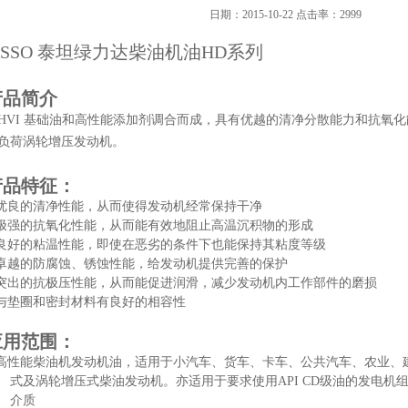
日期：2015-10-22 点击率：2999
SSO
泰坦绿力达柴油机油
HD
系列
产品简介
HVI 基础油和高性能添加剂调合而成，具有优越的清净分散能力和抗氧
负荷涡轮增压发动机。
产品特征：
优良的清净性能，从而使得发动机经常保持干净
极强的抗氧化性能，从而能有效地阻止高温沉积物的形成
良好的粘温性能，即使在恶劣的条件下也能保持其粘度等级
卓越的防腐蚀、锈蚀性能，给发动机提供完善的保护
突出的抗极压性能，从而能促进润滑，减少发动机内工作部件的磨损
与垫圈和密封材料有良好的相容性
应用范围：
高性能柴油机发动机油，适用于小汽车、货车、卡车、公共汽车、农业、
式及涡轮增压式柴油发动机。亦适用于要求使用
API CD级油的发电
介质