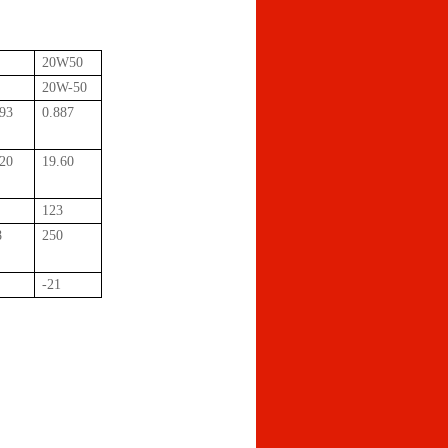
20W50
20W-50
893
0.887
.20
19.60
123
8
250
2
-21