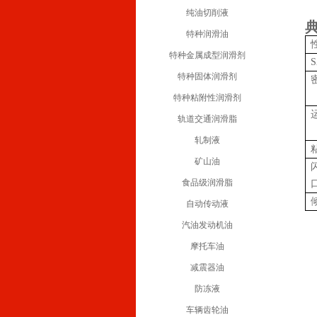
纯油切削液
特种润滑油
特种金属成型润滑剂
特种固体润滑剂
特种粘附性润滑剂
轨道交通润滑脂
轧制液
矿山油
食品级润滑脂
自动传动液
汽油发动机油
摩托车油
减震器油
防冻液
车辆齿轮油