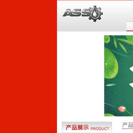
6
5
4
3