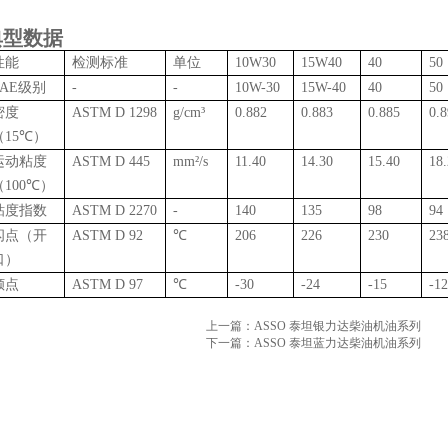
典型数据
性能
检测标准
单位
10W30
15W40
40
50
SAE
级别
-
-
10W-30
15W-40
40
50
密度
ASTM D 1298
g/cm
³
0.882
0.883
0.885
0.
（
15
℃）
运动粘度
ASTM D 445
mm
²
/s
11.40
14.30
15.40
18
（
100
℃）
粘度指数
ASTM D 2270
-
140
135
98
94
闪点（开
ASTM D 92
℃
206
226
230
23
口）
倾点
ASTM D 97
℃
-30
-24
-15
-1
上一篇：
ASSO 泰坦银力达柴油机油系列
下一篇：
ASSO 泰坦蓝力达柴油机油系列