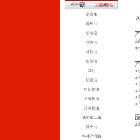
2
艾索润滑油
1
润滑脂
A
液压油
切削液
由
导热油
中
导轨油
齿轮油
其他
u
u
防锈油
u
针织机油
u
u
压缩机油
u
冷冻机油
成型加工油
u
淬火油
特种润滑脂